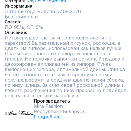
Материал
кружево,
трикотаж
Информация
Дата выхода модели 07.08.2026
Без примерки
Состав
ПЭ-95%; СП-5%
Описание
Потрясающее платье и по исполнению, и по 
характеру! Выразительный рисунок, роскошные 
цветы на гипюре, использован как нельзя лучше! 
Платье выполнено из велюра и роскошного 
гипюра. На полочке выполнен фигурный подрез и 
декорирован аппликацией из гипюра. Рукав 
выполнен из гипюра, оптимальной длины. Спинка 
из однотонного текстиля, с средним швом и 
полу-рельефами, в среднем шве по талии сборка, 
по низу шлица. За счет своей роскошной длины и 
легкого расклешения по низу прекрасно подойдет 
под туфли -лодочки на каблуке!
Производитель
Mira Fashion
Республика Беларусь
Подробнее