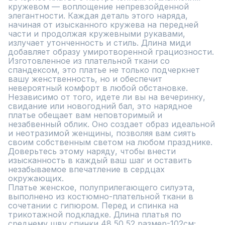
кружевом — воплощение непревзойденной 
элегантности. Каждая деталь этого наряда, 
начиная от изысканного кружева на передней 
части и продолжая кружевными рукавами, 
излучает утонченность и стиль. Длина миди 
добавляет образу умиротворенной грациозности.

Изготовленное из плательной ткани со 
спандексом, это платье не только подчеркнет 
вашу женственность, но и обеспечит 
невероятный комфорт в любой обстановке. 
Независимо от того, идете ли вы на вечеринку, 
свидание или новогодний бал, это нарядное 
платье обещает вам неповторимый и 
незабвенный облик. Оно создает образ идеальной 
и неотразимой женщины, позволяя вам сиять 
своим собственным светом на любом празднике. 
Доверьтесь этому наряду, чтобы внести 
изысканность в каждый ваш шаг и оставить 
незабываемое впечатление в сердцах 
окружающих.

Платье женское, полуприлегающего силуэта, 
выполнено из костюмно-плательной ткани в 
сочетании с гипюром. Перед и спинка на 
трикотажной подкладке. Длина платья по 
среднему шву спинки 48,50,52 размер-102см; 