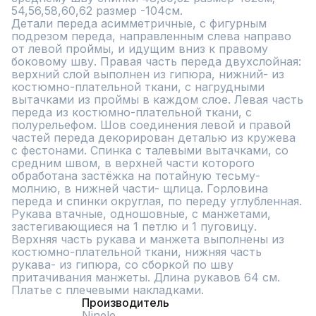
54,56,58,60,62 размер -104см.

Детали переда асимметричные, с фигурным 
подрезом переда, направленным слева направо 
от левой проймы, и идущим вниз к правому 
боковому шву. Правая часть переда двухслойная: 
верхний слой выполнен из гипюра, нижний- из 
костюмно-плательной ткани, с нагрудными 
вытачками из проймы в каждом слое. Левая часть 
переда из костюмно-плательной ткани, с 
полурельефом. Шов соединения левой и правой 
частей переда декорирован деталью из кружева 
с фестонами. Спинка с талевыми вытачками, со 
средним швом, в верхней части которого 
обработана застёжка на потайную тесьму-
молнию, в нижней части- щлица. Горловина 
переда и спинки округлая, по переду углубленная. 
Рукава втачные, одношовные, с манжетами, 
застегивающиеся на 1 петлю и 1 пуговицу. 
Верхняя часть рукава и манжета выполнены из 
костюмно-плательной ткани, нижняя часть 
рукава- из гипюра, со сборкой по шву 
притачивания манжеты. Длина рукавов 64 см. 
Платье с плечевыми накладками.
Производитель
Ninele