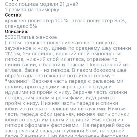
Срок пошива модели 21 дней
1 размер на примерку
Состав
кружево полиэстер 100%, атлас полиэстер 95%, 
спандекс 5%
Описание
5929Платье женское 

Платье женское полуприлегающего силуэта, 
зауженное к низу, длина по среднему шву спинки 
112 см, 2-х слойное, верхний слой выполнен из 
гипюра, нижний слой из атласа, отрезное по 
линии талии, с баской и поясом. Пояс втачной из 
атласа, баска – из гипюра. В левом боковом шве 
обработана застёжка на потайную тесьму -
"молнию". Верхняя часть переда с рельефными 
швами, проходящими через центр груди и 
идущими из пройм к низу. Верхняя часть спинки 
со средним швом и рельефами, идущими от 
пройм к низу. Нижняя часть переда и спинки 
юбки из атласа с талиевыми вытачками. Нижняя 
часть переда юбки цельная, нижняя часть спинки 
юбки со средним швом и шлицей. Низ юбки из 
гипюра оформлен фестонами.  На передней баске 
застрочены 2 складки глубиной 6 см, на задней 
баске 2 вытачки. Низ баски оформлен фестонами. 