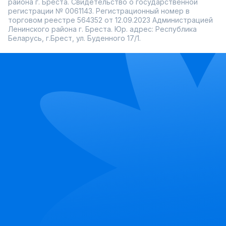
района г. Бреста. Свидетельство о государственной
регистрации № 0061143. Регистрационный номер в
торговом реестре 564352 от 12.09.2023 Администрацией
Ленинского района г. Бреста. Юр. адрес: Республика
Беларусь, г.Брест, ул. Буденного 17/1.