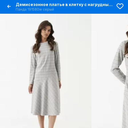
Демисезонное платье в клетку с нагрудными вытачками
Панда 191580w серый