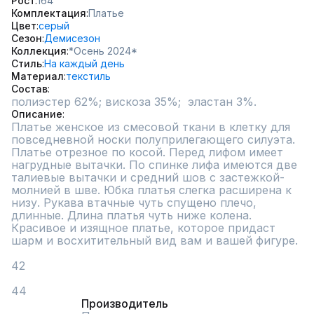
Рост
164
Комплектация
Платье
Цвет
серый
Сезон
Демисезон
Коллекция
*Осень 2024*
Стиль
На каждый день
Материал
текстиль
Состав
полиэстер 62%; вискоза 35%;  эластан 3%.
Описание
Платье женское из смесовой ткани в клетку для 
повседневной носки полуприлегающего силуэта. 
Платье отрезное по косой. Перед лифом имеет 
нагрудные вытачки. По спинке лифа имеются две 
талиевые вытачки и средний шов с застежкой-
молнией в шве. Юбка платья слегка расширена к 
низу. Рукава втачные чуть спущено плечо, 
длинные. Длина платья чуть ниже колена.  
Красивое и изящное платье, которое придаст 
шарм и восхитительный вид вам и вашей фигуре.

42 

44
Производитель