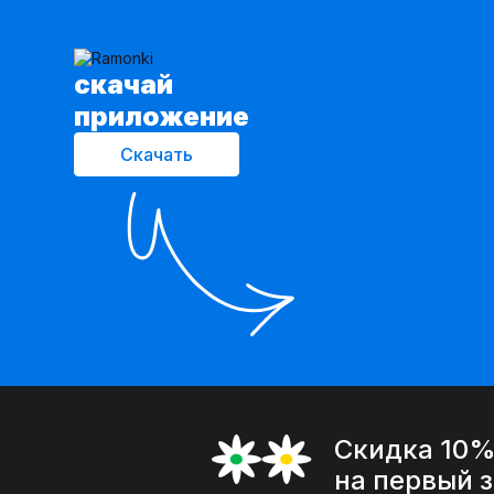
cкачай
приложение
Скачать
Скидка 10
на первый 