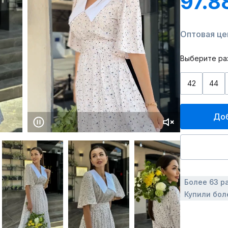
97.8
Оптовая цен
Выберите ра
42
44
Доб
Более 63 р
Купили бол