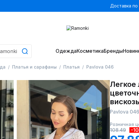
Доставка по
Одежда
Косметика
Бренды
Новин
да
Платья и сарафаны
Платья
Pavlova 046
Легкое 
цветоч
вискоз
Pavlova 04
Розничная ц
108.49
-1