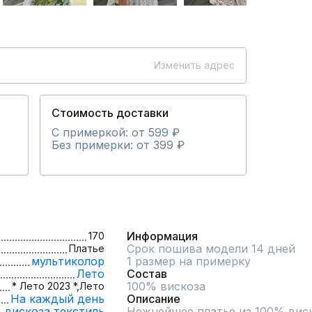
Изменить адрес
Стоимость доставки
С примеркой: от 599 ₽
Без примерки: от 399 ₽
Информация
170
Срок пошива модели 14 дней
Платье
мультиколор
1 размер на примерку
Лето
Состав
100% вискоза
* Лето 2023 *,
Лето
На каждый день
Описание
вискоза,
текстиль
Нежнейшее платье из 100% виск