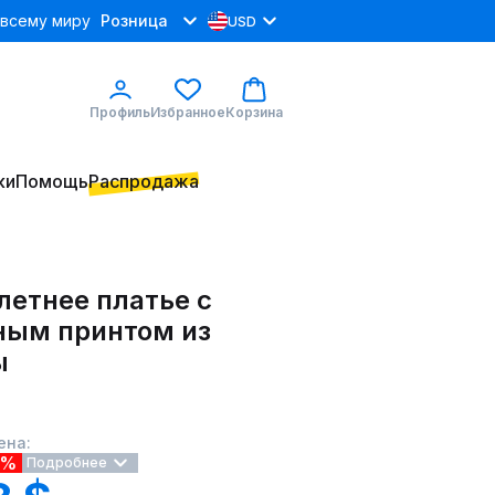
 всему миру
Розница
USD
Профиль
Избранное
Корзина
ки
Помощь
Распродажа
летнее платье с
ным принтом из
ы
6
ена:
0%
Подробнее