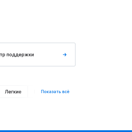
тр поддержки
Легкие
Нарядные
Деловой стиль
Вече
Показать всё