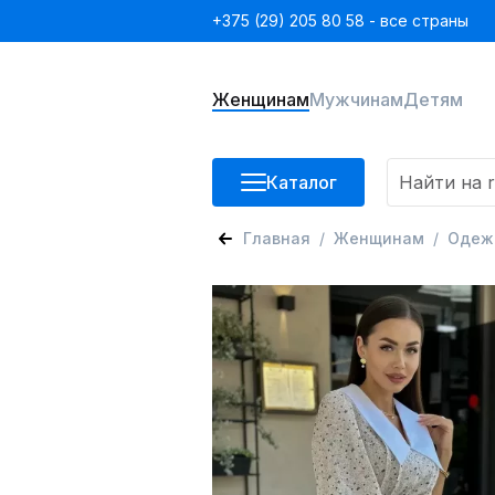
+375 (29) 205 80 58 - все страны
Женщинам
Мужчинам
Детям
Каталог
Главная
Женщинам
Одеж