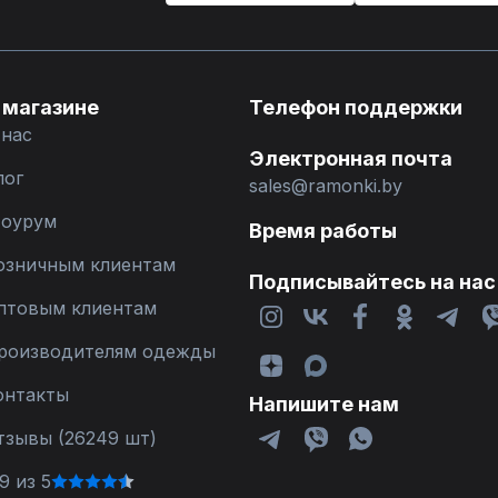
 магазине
Телефон поддержки
 нас
Электронная почта
лог
sales@ramonki.by
оурум
Время работы
озничным клиентам
Подписывайтесь на нас
птовым клиентам
роизводителям одежды
онтакты
Напишите нам
тзывы (26249 шт)
9 из 5