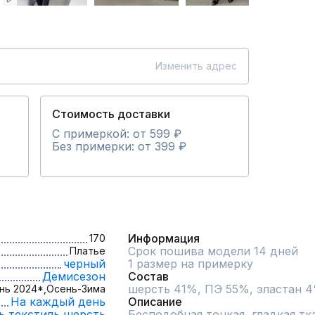
Изменить адрес
Стоимость доставки
С примеркой: от 599 ₽
Без примерки: от 399 ₽
Информация
170
Срок пошива модели 14 дней
Платье
черный
1 размер на примерку
Демисезон
Состав
шерсть 41%, ПЭ 55%, эластан 
нь 2024*,
Осень-Зима
На каждый день
Описание
ь,
текстиль,
шерсть
Бесподобная тонкая, гладкая тка