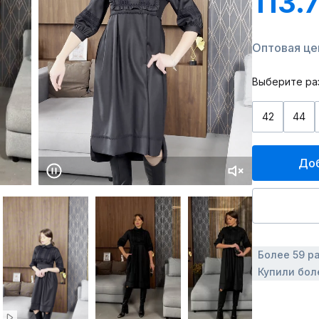
113.
Оптовая цен
Выберите ра
42
44
Доб
Более 59 р
Купили боле