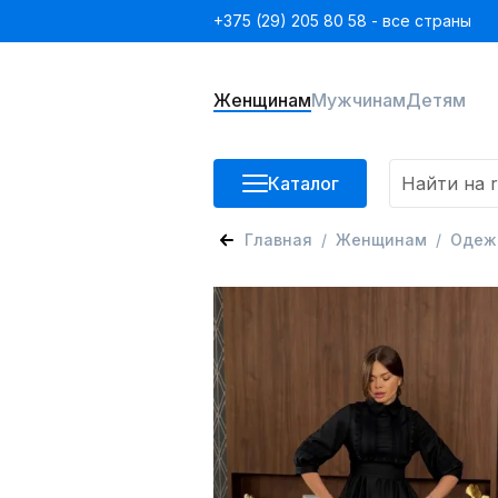
+375 (29) 205 80 58 - все страны
Женщинам
Мужчинам
Детям
Каталог
Главная
Женщинам
Одеж