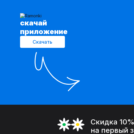
cкачай
приложение
Скачать
Скидка 10
на первый 