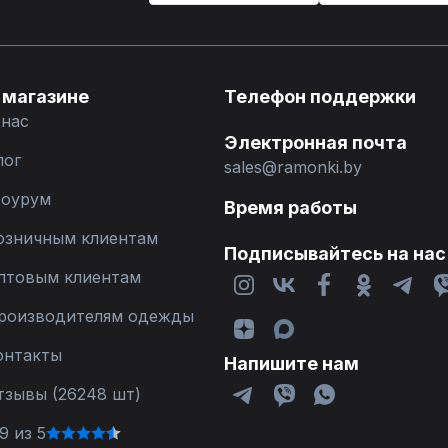
 магазине
Телефон поддержки
 нас
Электронная почта
лог
sales@ramonki.by
оурум
Время работы
озничным клиентам
Подписывайтесь на нас
птовым клиентам
роизводителям одежды
онтакты
Напишите нам
тзывы (26248 шт)
9 из 5