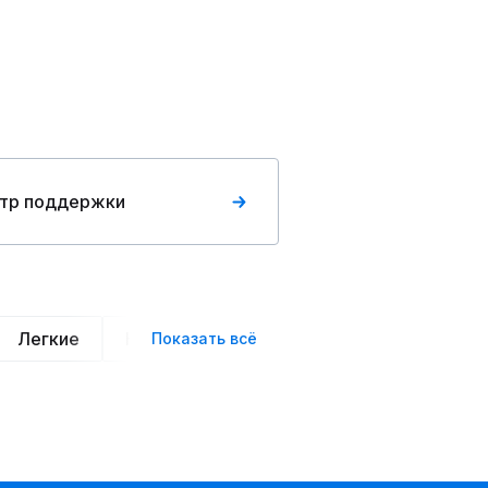
тр поддержки
Легкие
Нарядные
Деловой стиль
Вече
Показать всё