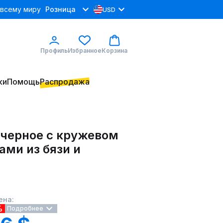
 всему миру
Розница
USD
Профиль
Избранное
Корзина
ки
Помощь
Распродажа
 черное с кружевом
ами из бязи и
ена:
%
Подробнее