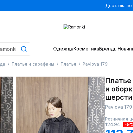
Доставка по
Одежда
Косметика
Бренды
Новин
да
Платья и сарафаны
Платья
Pavlova 179
Платье
и оборк
шерсти
Pavlova 179
Розничная ц
124.94
-9