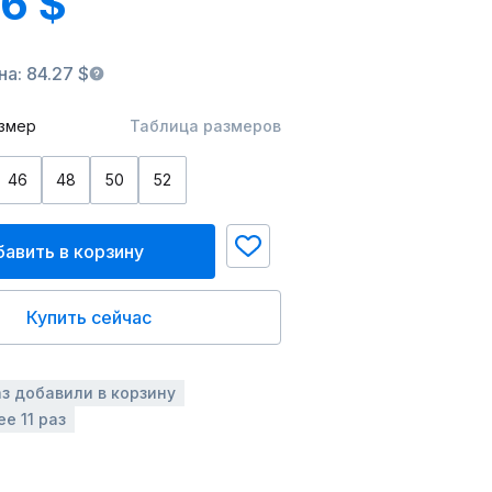
76 $
а: 84.27 $
змер
Таблица размеров
46
48
50
52
авить в корзину
Купить сейчас
аз добавили в корзину
е 11 раз