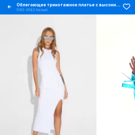
Облегающее трикотажное платье с высоким разрезом и без застежки
PiRS 4583 белый