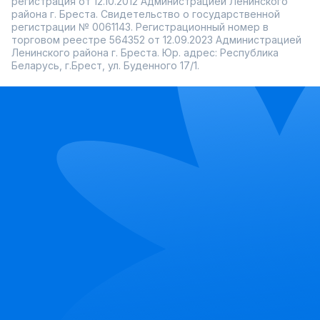
регистрация от 12.10.2012 Администрацией Ленинского
района г. Бреста. Свидетельство о государственной
регистрации № 0061143. Регистрационный номер в
торговом реестре 564352 от 12.09.2023 Администрацией
Ленинского района г. Бреста. Юр. адрес: Республика
Беларусь, г.Брест, ул. Буденного 17/1.