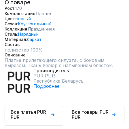
О товаре
Рост
170
Комплектация
Платье
Цвет
черный
Сезон
Круглогодичный
Коллекция
Праздничная
Стиль
Нарядный
Материал
бархат
Состав
полиэстер 100%
Описание
Платье прилегающего силуэта, с боковым 
вырезом. Ткань велюр с напылением блесток.
Производитель
PUR PUR
Республика Беларусь
Подробнее
Все платья PUR
Все товары PUR
PUR
PUR