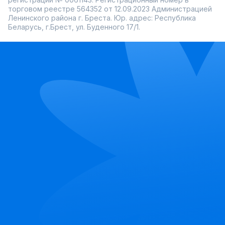
торговом реестре 564352 от 12.09.2023 Администрацией
Ленинского района г. Бреста. Юр. адрес: Республика
Беларусь, г.Брест, ул. Буденного 17/1.