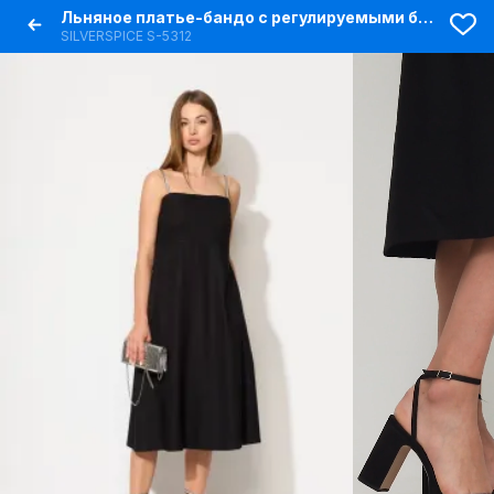
Льняное платье-бандо с регулируемыми бретелями
SILVERSPICE S-5312