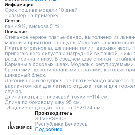
Информация
Срок пошива модели 10 дней
1 размер на примерку
Состав
лен 49%, вискоза 51%
Описание
Стильное черное платье-бандо, выполнено из льняно
мягкой и приятной на ощупь. Изделие на хлопковой 
Платье отрезное выше линии талии, верхняя часть п
прилегающего силуэта с нагрудной вытачкой, нижняя
расширенна к низу. В среднем шве спинки потайная 
Карманы в боковых швах. Модель с регулируемыми,
бретелями, декорироваными стразами, которые при
шикарный блеск.                                 

Лаконичное и безупречное платье-бандо является п
вариантом как для летнего отдыха, так и для торже
случая.                                                                            
Длина платья от плечевой точки =-114 см. 

Длина по боковому шву 95 см.                                        
 Изделие подходит на рост 162-174 см.с
Производитель
SILVERSPICE
Республика Беларусь
Подробнее