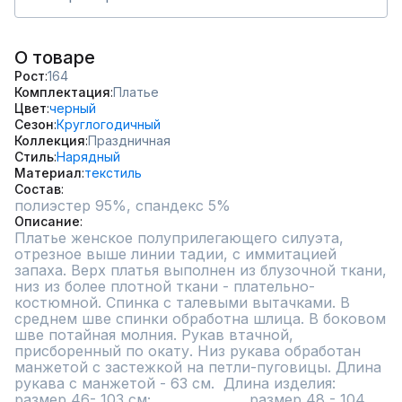
О товаре
Рост
164
Комплектация
Платье
Цвет
черный
Сезон
Круглогодичный
Коллекция
Праздничная
Стиль
Нарядный
Материал
текстиль
Состав
полиэстер 95%, спандекс 5%
Описание
Платье женское полуприлегающего силуэта, 
отрезное выше линии тадии, с иммитацией 
запаха. Верх платья выполнен из блузочной ткани, 
низ из более плотной ткани - плательно-
костюмной. Спинка с талевыми вытачками. В 
среднем шве спинки обработна шлица. В боковом 
шве потайная молния. Рукав втачной, 
присборенный по окату. Низ рукава обработан 
манжетой с застежкой на петли-пуговицы. Длина 
рукава с манжетой - 63 см.  Длина изделия:                                
размер 46- 103 см;                      размер 48 - 104 