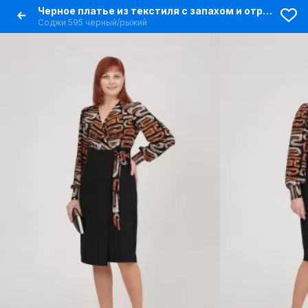
Черное платье из текстиля с запахом и отрезным верхом
Соджи 595 черный/рыжий