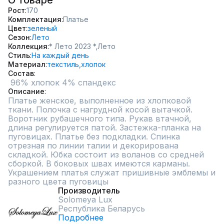
О товаре
Рост
170
Комплектация
Платье
Цвет
зеленый
Сезон
Лето
Коллекция
* Лето 2023 *,
Лето
Стиль
На каждый день
Материал
текстиль,
хлопок
Состав
 96% хлопок 4% спандекс
Описание
Платье женское, выполненное из хлопковой 
ткани. Полочка с нагрудной косой вытачкой. 
Воротник рубашечного типа. Рукав втачной, 
длина регулируется патой. Застежка-планка на 
пуговицах. Платье без подкладки. Спинка 
отрезная по линии талии и декорирована 
складкой. Юбка состоит из воланов со средней 
сборкой. В боковых швах имеются карманы. 
Украшением платья служат пришивные эмблемы и 
разного цвета пуговицы
Производитель
Solomeya Lux
Республика Беларусь
Подробнее