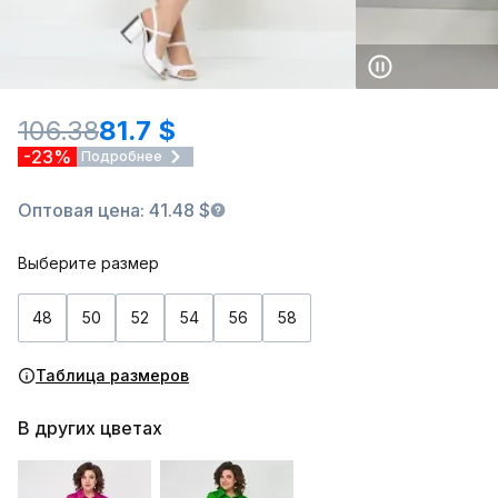
106.38
81.7 $
-23%
Подробнее
Оптовая цена: 41.48 $
Выберите размер
48
50
52
54
56
58
Таблица размеров
В других цветах