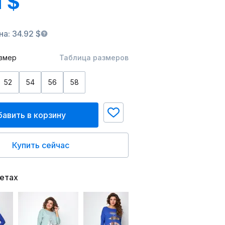
1 $
а: 34.92 $
змер
Таблица размеров
52
54
56
58
авить в корзину
Купить сейчас
ветах