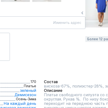
Изменить адрес
Более 12 р
Состав
170
вискоза-67%, полиэстер-28%, э
Платье
зеленый
Описание
Демисезон
Платье свободного силуэта со 
округлая. Рукав ¾.  По низу бо
Осень-Зима
На каждый день
переходит на переднюю часть по
вискоза,
трикотаж
визуально уменьшается размер и