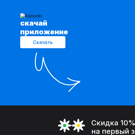
cкачай
приложение
Скачать
Скидка 10
на первый 