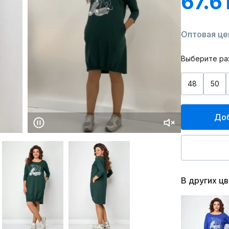
67.6
Оптовая цен
Выберите ра
48
50
Доб
В других ц