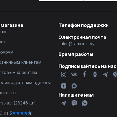
 магазине
Телефон поддержки
 нас
Электронная почта
лог
sales@ramonki.by
оурум
Время работы
озничным клиентам
Подписывайтесь на нас
птовым клиентам
роизводителям одежды
онтакты
Напишите нам
тзывы (26246 шт)
9 из 5