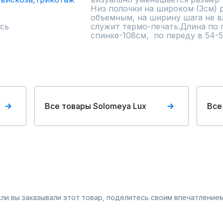
Низ полочки на широком (3см) р
объемным, на ширину шага не вл
сь
служит термо-печать.Длина по п
спинке-108см,  по переду в 54-5
Все товары Solomeya Lux
Все
Если вы заказывали этот товар, поделитесь своим впечатлением