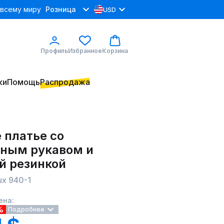
 всему миру
Розница
USD
Профиль
Избранное
Корзина
ки
Помощь
Распродажа
 платье со
ным рукавом и
й резинкой
ux 940-1
ена:
%
Подробнее