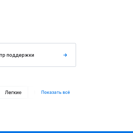
тр поддержки
Легкие
Нарядные
Деловой стиль
Вече
Показать всё