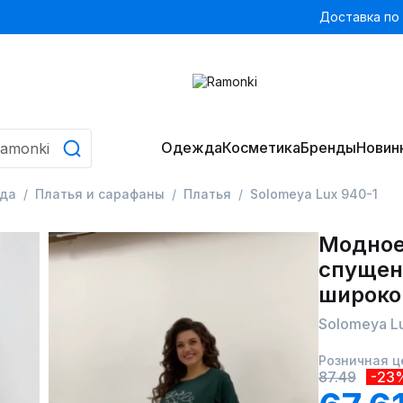
Доставка по
Одежда
Косметика
Бренды
Новин
да
Платья и сарафаны
Платья
Solomeya Lux 940-1
Модное
спущен
широко
Solomeya L
Розничная ц
87.49
-23