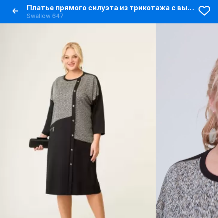
Платье прямого силуэта из трикотажа с вытачками и карманом
Swallow 647