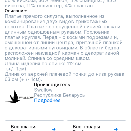
66% вискоза, 30% нейлон, 4% спандекс / 85% 
вискоза, 11% полиэстер, 4% эластан
Описание
Платье прямого силуэта, выполненное из 
комбинирования двух видов трикотажных 
полотен. Платье - со спущенной линией плеча и 
длинным одношовным рукавом. Горловина 
платья круглая. Перед - с косыми подрезами и, 
смещённой от линии центра, притачной планкой 
с декоративными пуговицами. В области бедра 
расположен накладной карман с декоративной 
молнией. Спинка со средним швом.

Длина изделия по спинке 112 см

 (+/- 1см) 

Длина от верхней плечевой точки до низа рукава 
63 см (+ /- 1см).
Производитель
Swallow
Республика Беларусь
Подробнее
Все платья
Все товары