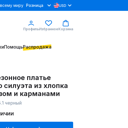
 всему миру
Розница
USD
Профиль
Избранное
Корзина
ки
Помощь
Распродажа
зонное платье
 силуэта из хлопка
езом и карманами
.1 черный
личии