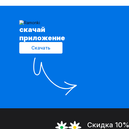
cкачай
приложение
Скачать
Скидка 10