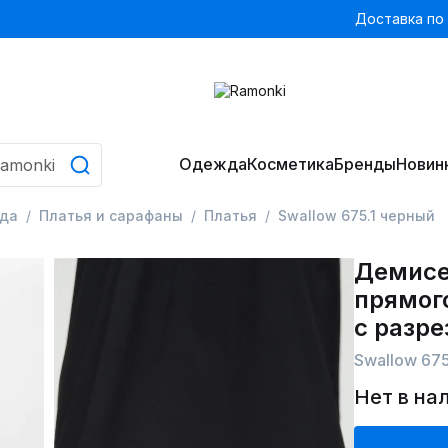
Доставка по
Одежда
Косметика
Бренды
Новин
да
Платья и сарафаны
Платья
Swallow 675.1 черный
Демисе
прямого
с разр
Swallow 675
Нет в на