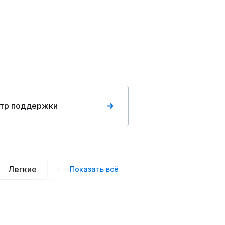
тр поддержки
Легкие
Нарядные
Деловой стиль
Вече
Показать всё