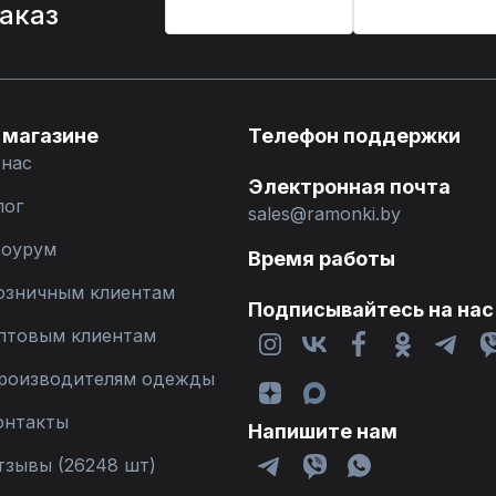
заказ
 магазине
Телефон поддержки
 нас
Электронная почта
лог
sales@ramonki.by
оурум
Время работы
озничным клиентам
Подписывайтесь на нас
птовым клиентам
роизводителям одежды
онтакты
Напишите нам
тзывы (26248 шт)