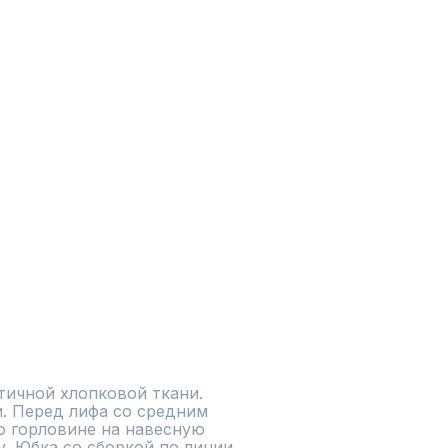
тичной хлопковой ткани.

. Перед лифа со средним 
о горловине на навесную 
. Юбка со сборкой по линии 