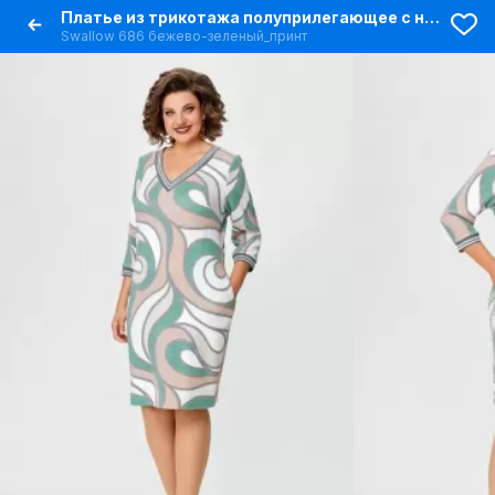
Платье из трикотажа полуприлегающее с нагрудными вытачками
Swallow 686 бежево-зеленый_принт