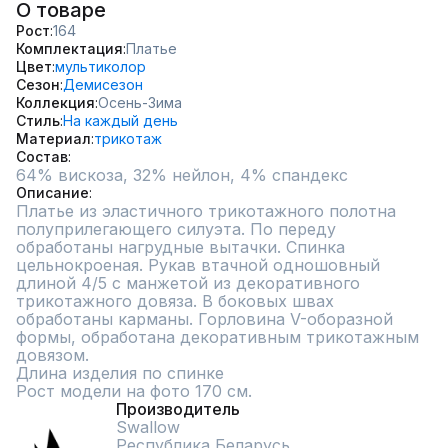
О товаре
Рост
164
Комплектация
Платье
Цвет
мультиколор
Сезон
Демисезон
Коллекция
Осень-Зима
Стиль
На каждый день
Материал
трикотаж
Состав
64% вискоза, 32% нейлон, 4% спандекс
Описание
Платье из эластичного трикотажного полотна 
полуприлегающего силуэта. По переду 
обработаны нагрудные вытачки. Спинка 
цельнокроеная. Рукав втачной одношовный 
длиной 4/5 с манжетой из декоративного 
трикотажного довяза. В боковых швах 
обработаны карманы. Горловина V-оборазной 
формы, обработана декоративным трикотажным 
довязом.

Длина изделия по спинке 

Рост модели на фото 170 см.
Производитель
Swallow
Республика Беларусь