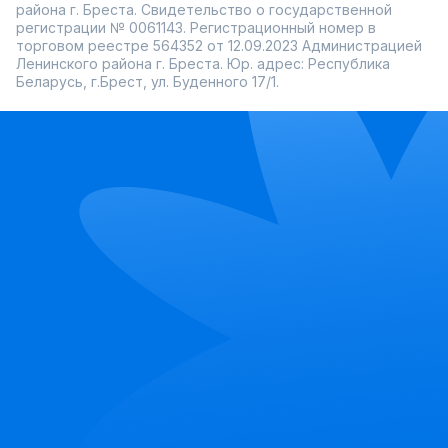
района г. Бреста. Свидетельство о государственной
регистрации № 0061143. Регистрационный номер в
торговом реестре 564352 от 12.09.2023 Администрацией
Ленинского района г. Бреста. Юр. адрес: Республика
Беларусь, г.Брест, ул. Буденного 17/1.