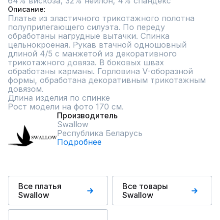
64% вискоза, 32% нейлон, 4% спандекс
Описание
Платье из эластичного трикотажного полотна 
полуприлегающего силуэта. По переду 
обработаны нагрудные вытачки. Спинка 
цельнокроеная. Рукав втачной одношовный 
длиной 4/5 с манжетой из декоративного 
трикотажного довяза. В боковых швах 
обработаны карманы. Горловина V-оборазной 
формы, обработана декоративным трикотажным 
довязом.

Длина изделия по спинке 

Рост модели на фото 170 см.
Производитель
Swallow
Республика Беларусь
Подробнее
Все платья
Все товары
Swallow
Swallow