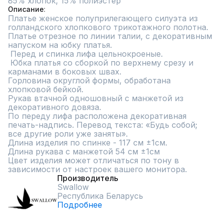
85% хлопок, 15% полиэстер
Описание
Платье женское полуприлегающего силуэта из  
голландского хлопкового трикотажного полотна. 
Платье отрезное по линии талии, с декоративным 
напуском на юбку платья.

 Перед и спинка лифа цельнокроеные.

 Юбка платья со сборкой по верхнему срезу и 
карманами в боковых швах.

Горловина округлой формы, обработана 
хлопковой бейкой.

Рукав втачной одношовный с манжетой из 
декоративного довяза.

По переду лифа расположена декоративная 
печать-надпись. Перевод текста: «Будь собой; 
все другие роли уже заняты».

Длина изделия по спинке - 117 см ±1см.

Длина рукава с манжетой 54 см ±1см

Цвет изделия может отличаться по тону в 
зависимости от настроек вашего монитора.
Производитель
Swallow
Республика Беларусь
Подробнее