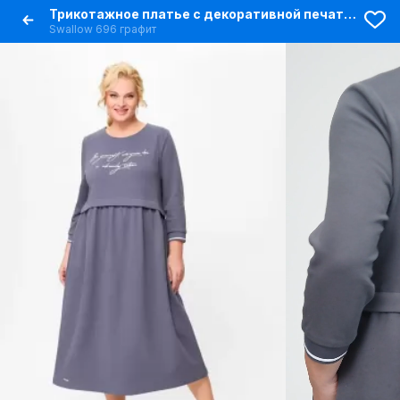
Трикотажное платье с декоративной печатью и сборкой по верхнему срезу
Swallow 696 графит