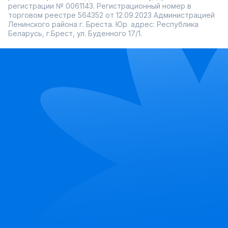
регистрации № 0061143. Регистрационный номер в
торговом реестре 564352 от 12.09.2023 Администрацией
Ленинского района г. Бреста. Юр. адрес: Республика
Беларусь, г.Брест, ул. Буденного 17/1.