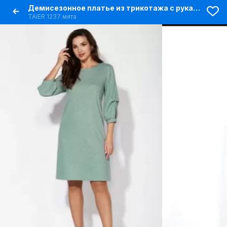
Демисезонное платье из трикотажа с рукавом 3/4 и складками
TAiER 1237 мята