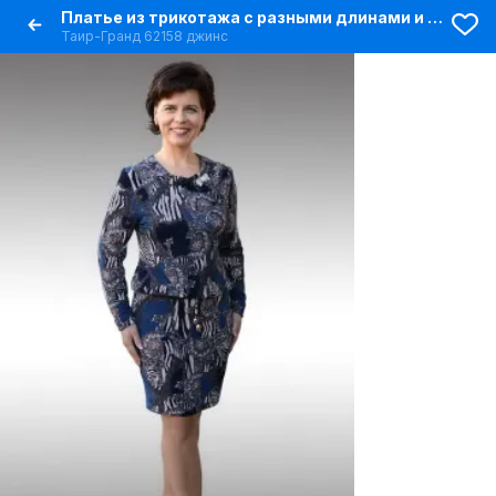
Платье из трикотажа с разными длинами и цветами
Таир-Гранд 62158 джинс