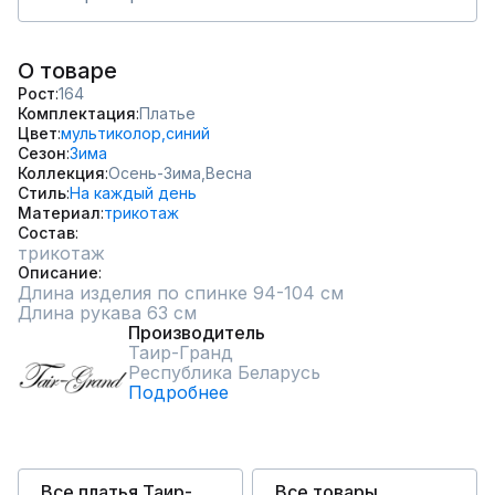
О товаре
Рост
164
Комплектация
Платье
Цвет
мультиколор,
синий
Сезон
Зима
Коллекция
Осень-Зима,
Весна
Стиль
На каждый день
Материал
трикотаж
Состав
трикотаж
Описание
Длина изделия по спинке 94-104 см

Длина рукава 63 см
Производитель
Таир-Гранд
Республика Беларусь
Подробнее
Все платья Таир-
Все товары