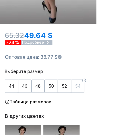
65.32
49.64 $
-24%
Подробнее
Оптовая цена: 36.77 $
Выберите размер
44
46
48
50
52
54
Таблица размеров
В других цветах