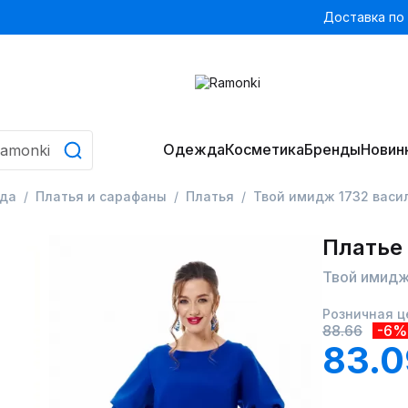
Доставка по
Одежда
Косметика
Бренды
Новин
да
Платья и сарафаны
Платья
Твой имидж 1732 васи
Платье
Твой имидж
Розничная ц
88.66
-6%
83.0