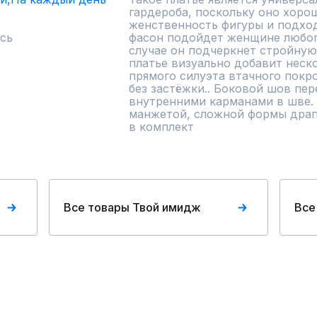
гардероба, поскольку оно хоро
женственность фигуры и подход
сь
фасон подойдет женщине любого
случае он подчеркнет стройную ф
платье визуально добавит неско
прямого силуэта втачного покро
без застёжки.. Боковой шов пере
внутренними карманами в шве. Р
манжетой, сложной формы драпир
в комплект
Все товары Твой имидж
Все