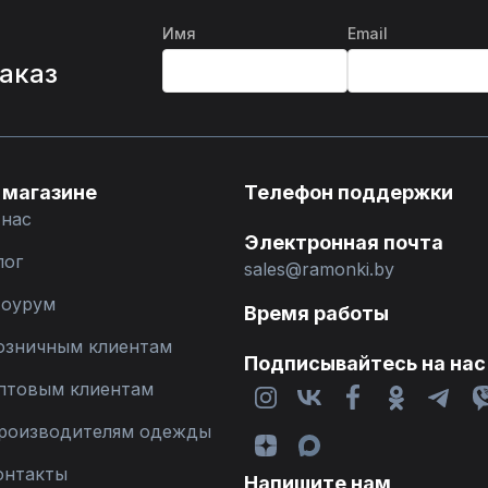
Имя
Email
%
заказ
 магазине
Телефон поддержки
 нас
Электронная почта
лог
sales@ramonki.by
оурум
Время работы
озничным клиентам
Подписывайтесь на нас
птовым клиентам
роизводителям одежды
онтакты
Напишите нам