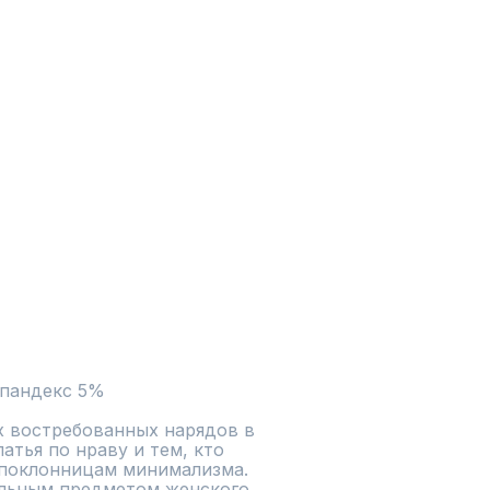
спандекс 5%
х востребованных нарядов в 
тья по нраву и тем, кто 
поклонницам минимализма. 
альным предметом женского 