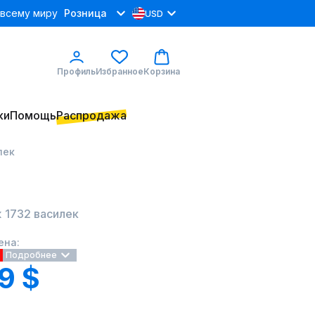
 всему миру
Розница
USD
Профиль
Избранное
Корзина
ки
Помощь
Распродажа
лек
 1732 василек
ена:
Подробнее
9 $