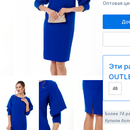
Оптовая цен
Доб
Эти р
OUTLE
48
Более 74 р
Купили бол