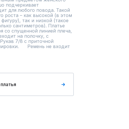
шо подчеркивает 
ит для любого повода. Такой 
 роста – как высокой (в этом 
игуру), так и низкой (такое 
лько сантиметров). Платье 
я со спущенной линией плеча, 
ходит на полочку, с 
укав 7/8 с приточной 
овки.      Ремень не входит 
 платья