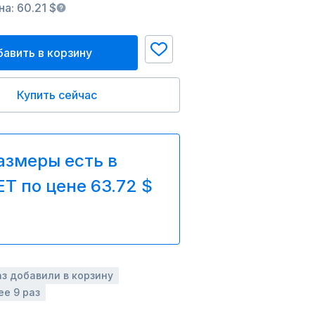
а: 60.21 $
авить в корзину
Купить сейчас
азмеры есть в
T по цене 63.72 $
аз добавили в корзину
ее 9 раз