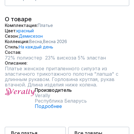
О товаре
Комплектация
Платье
Цвет
красный
Сезон
Демисезон
Коллекция
Весна,
Весна 2026
Стиль
На каждый день
Состав
72% полиэстер  23% вискоза 5% эластан
Описание
Платье женское приталенного силуэта из 
эластичного трикотажного полотна "лапша" с 
длинным рукавом. Горловина круглая, рукав 
втачной. Длина изделия ниже колена.
Производитель
Verally
Республика Беларусь
Подробнее
Все платья
Все товары