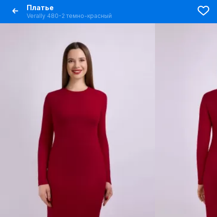
Платье
Verally 480-2 темно-красный