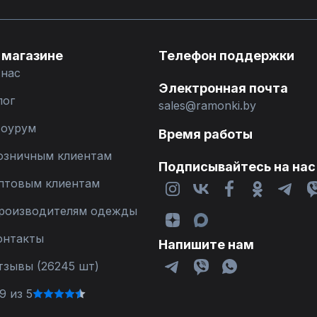
 магазине
Телефон поддержки
 нас
Электронная почта
лог
sales@ramonki.by
оурум
Время работы
озничным клиентам
Подписывайтесь на нас
птовым клиентам
роизводителям одежды
онтакты
Напишите нам
тзывы (26245 шт)
9 из 5