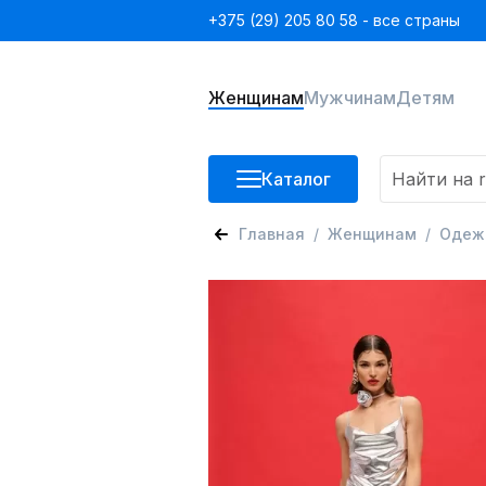
+375 (29) 205 80 58 - все страны
Женщинам
Мужчинам
Детям
Каталог
Главная
Женщинам
Одеж