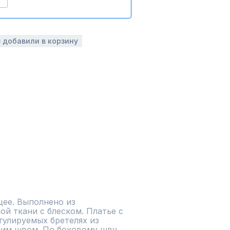
з добавили в корзину
ее. Выполнено из 
й ткани с блеском. Платье с 
гулируемых бретелях из 
ним швом. По боковому шву 