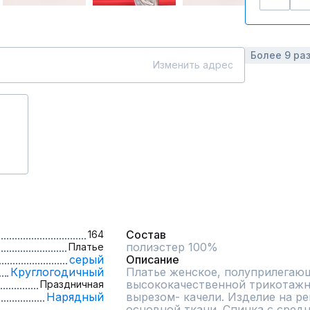
Более 9 ра
Изменить адрес
Состав
164
полиэстер 100%
Платье
серый
Описание
Круглогодичный
Платье женское, полуприлегающ
высококачественной трикотажно
Праздничная
Нарядный
вырезом- качели. Изделие на ре
основной ткани. Спинка с сред