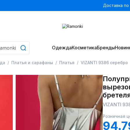
Доставка по
Одежда
Косметика
Бренды
Новин
да
Платья и сарафаны
Платья
VIZANTI 9386 серебро
Полупр
вырезо
бретел
VIZANTI 93
Розничная ц
94.7