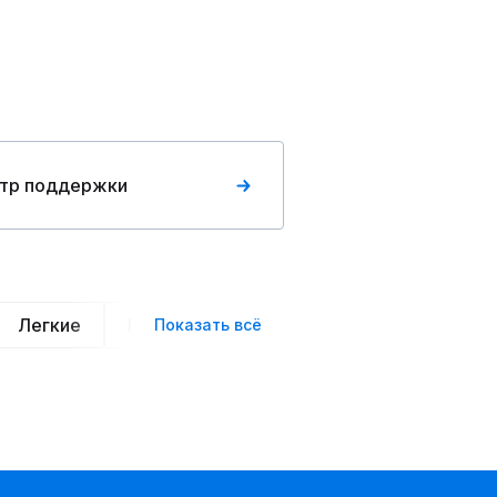
тр поддержки
Легкие
Нарядные
Деловой стиль
Вече
Показать всё