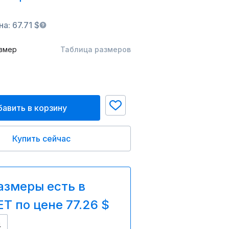
а: 67.71 $
змер
Таблица размеров
авить в корзину
Купить сейчас
азмеры есть в
T по цене 77.26 $
4