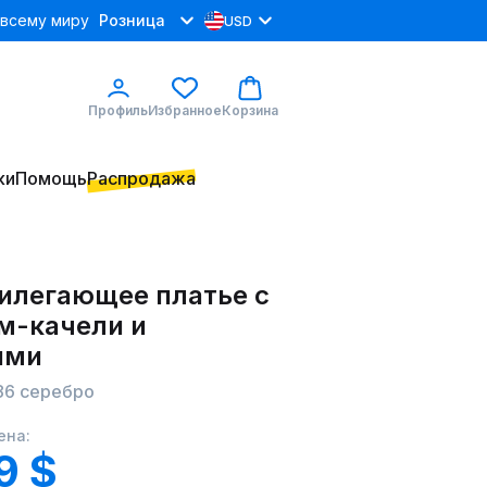
 всему миру
Розница
USD
Профиль
Избранное
Корзина
ки
Помощь
Распродажа
илегающее платье с
м-качели и
ями
86 серебро
ена:
9 $