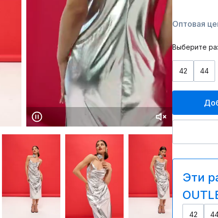
Оптовая цен
Выберите ра
42
44
Доб
Эти р
OUTLE
42
4