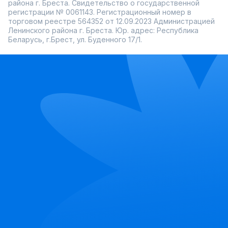
района г. Бреста. Свидетельство о государственной
регистрации № 0061143. Регистрационный номер в
торговом реестре 564352 от 12.09.2023 Администрацией
Ленинского района г. Бреста. Юр. адрес: Республика
Беларусь, г.Брест, ул. Буденного 17/1.