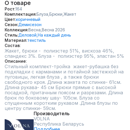
О товаре
Рост
164
Комплектация
Блуза,
Брюки,
Жакет
Цвет
коричневый
Сезон
Демисезон
Коллекция
Весна,
Весна 2026
Стиль
Деловой,
На каждый день
Материал
текстиль
Состав
Жакет, брюки -  полиэстер 51%, вискоза 46%, 
спандекс 3%. Блуза -  полиэстер 95%, эластан 5%
Описание
Стильный комплект-тройка  жакет-рубашка без 
подкладки с карманами и потайной застежкой на 
пуговицы, легкая блуза , а также брюки 
свободного кроя. Длина жакета по спинке- 61см. 
Длина рукава- 45 см Брюки прямые с высокой 
посадкой, притачным поясом и разрезами. Длина 
брюк по боковому шву- 105см. Блуза со 
спущенным коротким рукавом .Длина блузы по 
центру спинки- 59см.
Производитель
VOLNA
Республика Беларусь
Подробнее