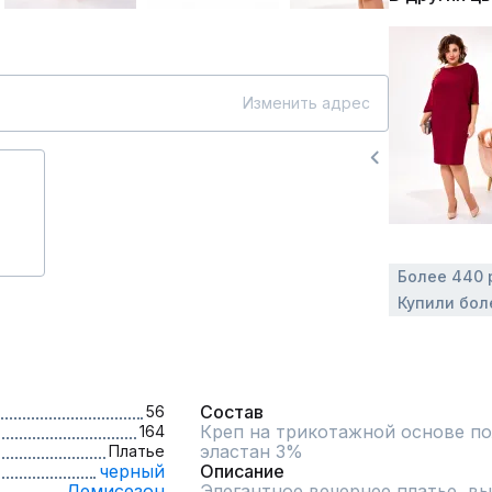
Изменить адрес
Более 440 
Купили бол
Состав
56
Креп на трикотажной основе по
164
эластан 3%
Платье
черный
Описание
Демисезон
Элегантное вечернее платье, вы