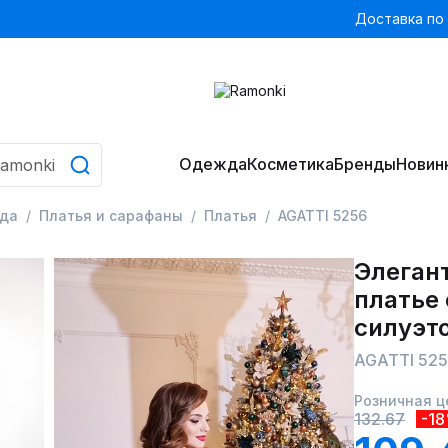
Доставка по
Одежда
Косметика
Бренды
Новин
да
Платья и сарафаны
Платья
AGATTI 5256
Элеган
платье
силуэт
AGATTI 52
Розничная ц
132.67
-1