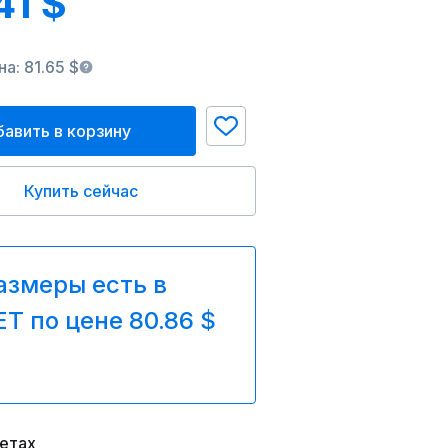
41 $
а: 81.65 $
авить в корзину
Купить сейчас
азмеры есть в
T по цене 80.86 $
ветах