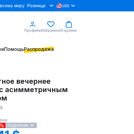
 всему миру
Розница
USD
Профиль
Избранное
Корзина
ки
Помощь
Распродажа
тное вечернее
 с асимметричным
ом
56
ена:
8%
Подробнее