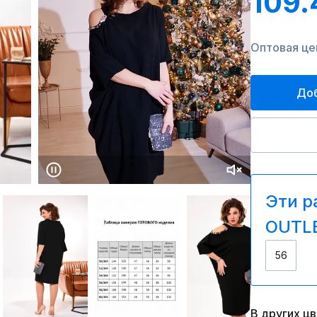
109.
Оптовая цен
Доб
Эти р
OUTLE
56
В других ц