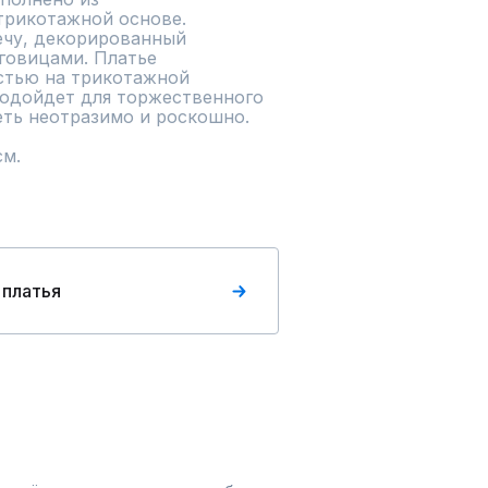
трикотажной основе. 
ечу, декорированный 
овицами. Платье 
стью на трикотажной 
одойдет для торжественного 
ть неотразимо и роскошно.

см.
 платья