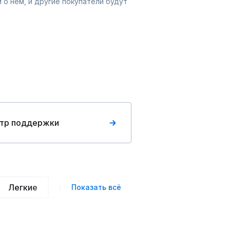
 о нём, и другие покупатели будут
тр поддержки
Легкие
Нарядные
Деловой стиль
Вече
Показать всё