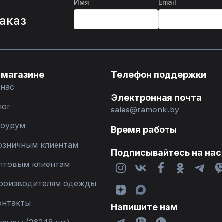
Имя
Email
%
заказ
 магазине
Телефон поддержки
 нас
Электронная почта
лог
sales@ramonki.by
оурум
Время работы
озничным клиентам
Подписывайтесь на нас
птовым клиентам
роизводителям одежды
онтакты
Напишите нам