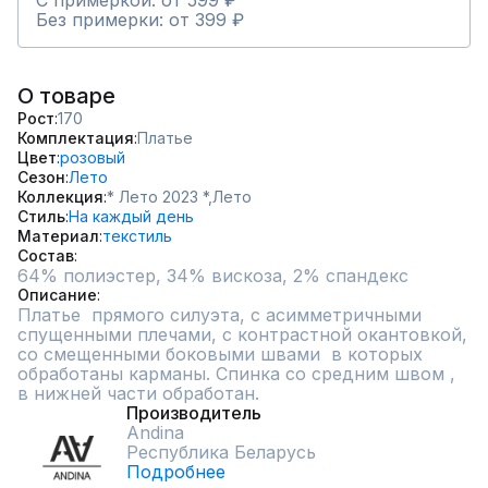
С примеркой: от 599 ₽
Без примерки: от 399 ₽
О товаре
Рост
170
Комплектация
Платье
Цвет
розовый
Сезон
Лето
Коллекция
* Лето 2023 *,
Лето
Стиль
На каждый день
Материал
текстиль
Состав
64% полиэстер, 34% вискоза, 2% спандекс
Описание
Платье  прямого силуэта, с асимметричными 
спущенными плечами, с контрастной окантовкой, 
со смещенными боковыми швами  в которых 
обработаны карманы. Спинка со средним швом , 
в нижней части обработан.
Производитель
Andina
Республика Беларусь
Подробнее