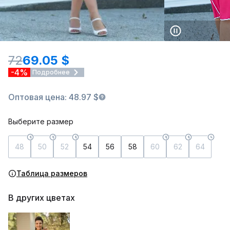
72
69.05 $
-4%
Подробнее
Оптовая цена: 48.97 $
Выберите размер
48
50
52
54
56
58
60
62
64
Таблица размеров
В других цветах