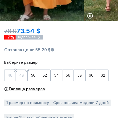
78.9
73.54 $
-7%
Подробнее
Оптовая цена: 55.29 $
Выберите размер
46
48
50
52
54
56
58
60
62
Таблица размеров
1 размер на примерку
Срок пошива модели 7 дней
Более 115 раз добавили в корзину