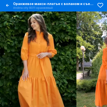
Оранжевое макси-платье с воланом и съемным поясом
Andina city 8011 оранжевый