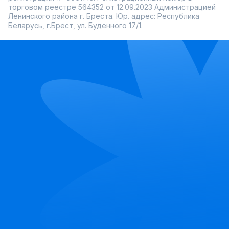
торговом реестре 564352 от 12.09.2023 Администрацией
Ленинского района г. Бреста. Юр. адрес: Республика
Беларусь, г.Брест, ул. Буденного 17/1.