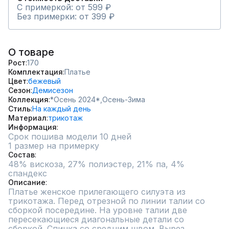
С примеркой: от 599 ₽
Без примерки: от 399 ₽
О товаре
Рост
170
Комплектация
Платье
Цвет
бежевый
Сезон
Демисезон
Коллекция
*Осень 2024*,
Осень-Зима
Стиль
На каждый день
Материал
трикотаж
Информация
Срок пошива модели 10 дней
1 размер на примерку
Состав
48% вискоза, 27% полиэстер, 21% па, 4% 
спандекс
Описание
Платье женское прилегающего силуэта из 
трикотажа. Перед отрезной по линии талии со 
сборкой посередине. На уровне талии две 
пересекающиеся диагональные детали со 
сборкой. Спинка со средним швом. Вырез 