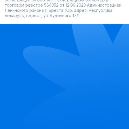
торговом реестре 564352 от 12.09.2023 Администрацией
Ленинского района г. Бреста. Юр. адрес: Республика
Беларусь, г.Брест, ул. Буденного 17/1.