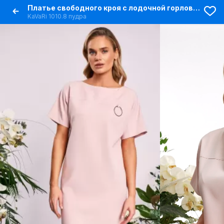
Платье свободного кроя с лодочной горловиной и кольцами
KaVaRi 1010.8 пудра