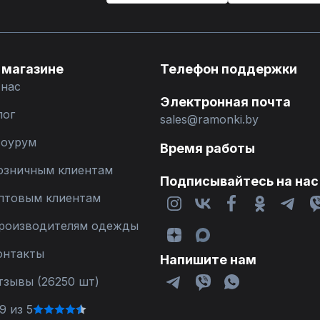
 магазине
Телефон поддержки
 нас
Электронная почта
лог
sales@ramonki.by
оурум
Время работы
озничным клиентам
Подписывайтесь на нас
птовым клиентам
роизводителям одежды
онтакты
Напишите нам
тзывы (26250 шт)
9 из 5