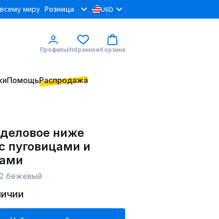
 всему миру
Розница
USD
Профиль
Избранное
Корзина
ки
Помощь
Распродажа
 деловое ниже
с пуговицами и
ами
22 бежевый
личии