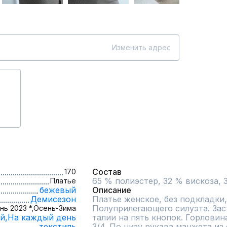
Изменить адрес
Состав
170
65 % полиэстер, 32 % вискоза,
Платье
бежевый
Описание
Демисезон
Платье женское, без подкладки,
Полуприлегающего силуэта. Зас
нь 2023 *,
Осень-Зима
й,
На каждый день
талии на пять кнопок. Горловина
текстиль
3/4. По низу рукава манжета из 