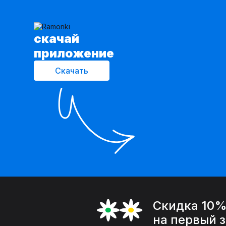
cкачай
приложение
Скачать
Скидка 10
на первый 