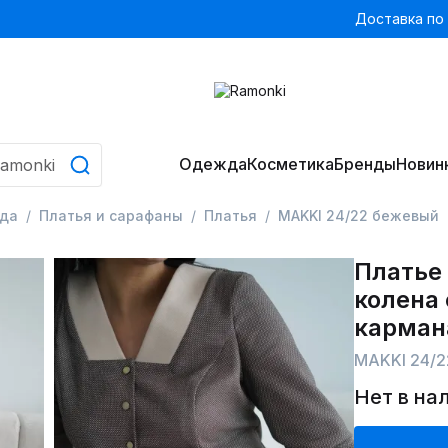
Доставка по
Одежда
Косметика
Бренды
Новин
да
Платья и сарафаны
Платья
MAKKI 24/22 бежевый
Платье
колена 
карман
MAKKI 24/
Нет в на