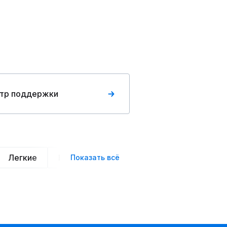
тр поддержки
Легкие
Нарядные
Деловой стиль
Вече
Показать всё