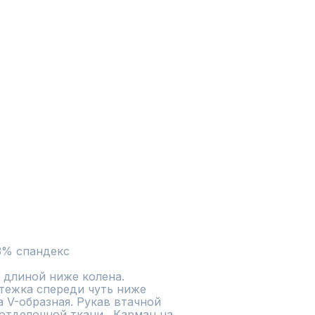
 3% спандекс
 длиной ниже колена. 
тежка спереди чуть ниже 
 V-образная. Рукав втачной 
отделочной ткани.  Карман на 