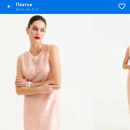
Платье
MUA 49-473