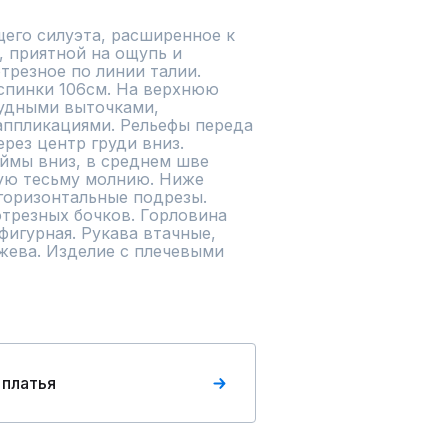
его силуэта, расширенное к 
 приятной на ощупь и 
трезное по линии талии. 
спинки 106см. На верхнюю 
удными выточками, 
ппликациями. Рельефы переда 
рез центр груди вниз. 
ймы вниз, в среднем шве 
ую тесьму молнию. Ниже 
горизонтальные подрезы. 
трезных бочков. Горловина 
фигурная. Рукава втачные, 
ева. Изделие с плечевыми 
 платья