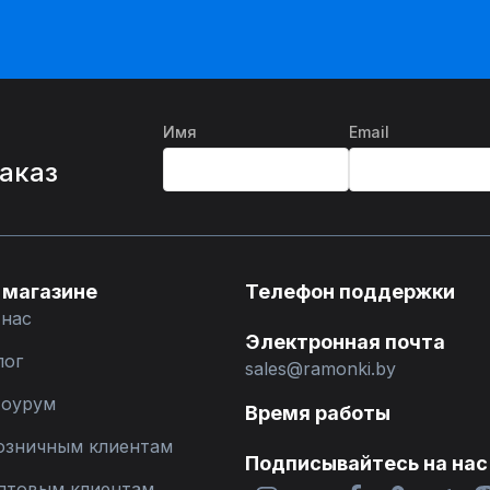
Имя
Email
%
заказ
 магазине
Телефон поддержки
 нас
Электронная почта
лог
sales@ramonki.by
оурум
Время работы
озничным клиентам
Подписывайтесь на нас
птовым клиентам