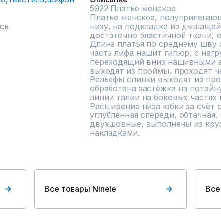
5922 Платье женское 

Платье женское, полуприлегающ
сь
низу, на подкладке из дышащей,
достаточно эластичной ткани, о
Длина платья по среднему шву 
часть лифа нашит гипюр, с нагр
переходящий вниз нашивными а
выходят из проймы, проходят че
Рельефы спинки выходят из про
обработана застёжка на потайн
линии талии на боковых частях 
Расширение низа юбки за счёт о
углублённая спереди, обтачная, 
двухшовные, выполнены из круж
накладками.
Все товары Ninele
Все