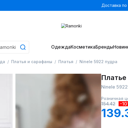
Доставка по
Одежда
Косметика
Бренды
Новин
да
Платья и сарафаны
Платья
Ninele 5922 пудра
Платье
Ninele 5922
Розничная ц
154.42
-1
139.