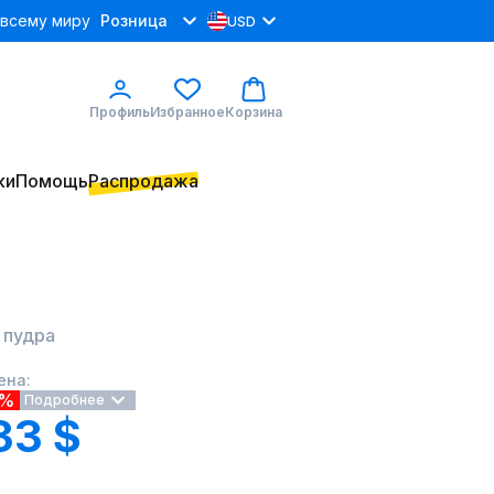
 всему миру
Розница
USD
Профиль
Избранное
Корзина
ки
Помощь
Распродажа
 пудра
ена:
0%
Подробнее
33 $