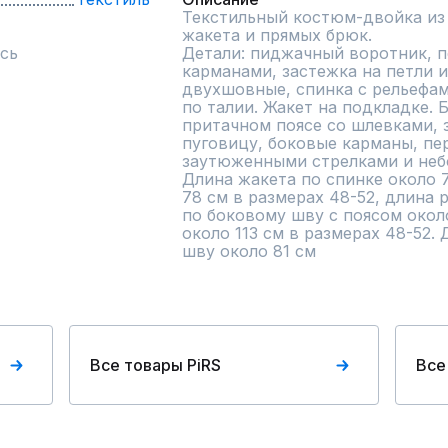
Текстильный костюм-двойка из 
жакета и прямых брюк.

сь
Детали: пиджачный воротник, п
карманами, застежка на петли и
двухшовные, спинка с рельефам
по талии. Жакет на подкладке. 
притачном поясе со шлевками, 
пуговицу, боковые карманы, пе
заутюженными стрелками и неб
Длина жакета по спинке около 7
78 см в размерах 48-52, длина р
по боковому шву с поясом около
около 113 см в размерах 48-52.
шву около 81 см
Все товары PiRS
Все