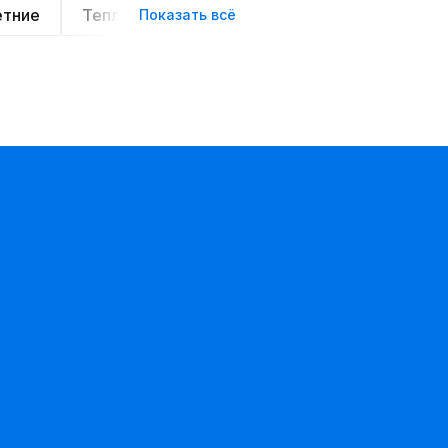
етние
Теплые
Легкие
Деловой стиль
Показать всё