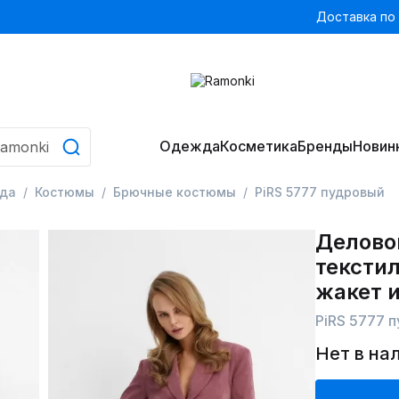
Доставка по
Одежда
Косметика
Бренды
Новин
да
Костюмы
Брючные костюмы
PiRS 5777 пудровый
Делово
тексти
жакет 
PiRS 5777 
Нет в на