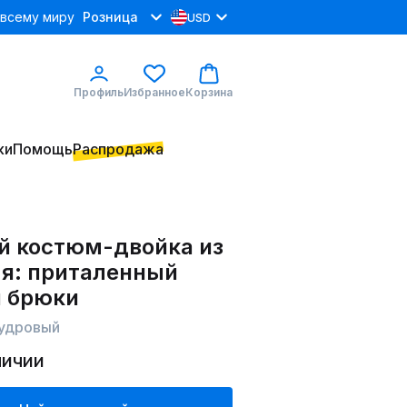
 всему миру
Розница
USD
Профиль
Избранное
Корзина
ки
Помощь
Распродажа
й костюм-двойка из
ля: приталенный
и брюки
пудровый
личии