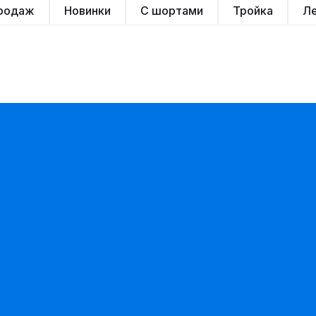
продаж
Новинки
С шортами
Тройка
Л