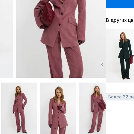
В других ц
Более 32 р