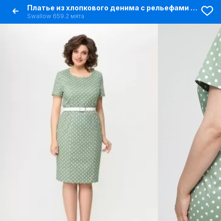
Платье из хлопкового денима с рельефами и шлицей на спинке
Swallow 659.2 мята