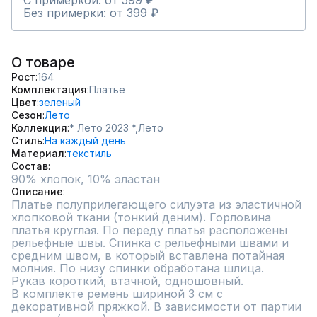
С примеркой: от 599 ₽
Без примерки: от 399 ₽
О товаре
Рост
164
Комплектация
Платье
Цвет
зеленый
Сезон
Лето
Коллекция
* Лето 2023 *,
Лето
Стиль
На каждый день
Материал
текстиль
Состав
90% хлопок, 10% эластан
Описание
Платье полуприлегающего силуэта из эластичной 
хлопковой ткани (тонкий деним). Горловина 
платья круглая. По переду платья расположены 
рельефные швы. Спинка с рельефными швами и 
средним швом, в который вставлена потайная 
молния. По низу спинки обработана шлица.

Рукав короткий, втачной, одношовный.

В комплекте ремень шириной 3 см с 
декоративной пряжкой. В зависимости от партии 