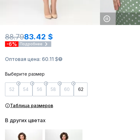
88.79
83.42 $
-6%
Подробнее
Оптовая цена: 60.11 $
Выберите размер
52
54
56
58
60
62
Таблица размеров
В других цветах