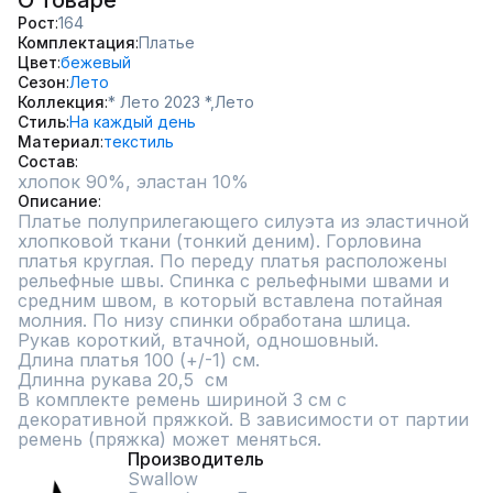
О товаре
Рост
164
Комплектация
Платье
Цвет
бежевый
Сезон
Лето
Коллекция
* Лето 2023 *,
Лето
Стиль
На каждый день
Материал
текстиль
Состав
хлопок 90%, эластан 10%
Описание
Платье полуприлегающего силуэта из эластичной 
хлопковой ткани (тонкий деним). Горловина 
платья круглая. По переду платья расположены 
рельефные швы. Спинка с рельефными швами и 
средним швом, в который вставлена потайная 
молния. По низу спинки обработана шлица.

Рукав короткий, втачной, одношовный.

Длина платья 100 (+/-1) см.

Длинна рукава 20,5  см

В комплекте ремень шириной 3 см с 
декоративной пряжкой. В зависимости от партии 
ремень (пряжка) может меняться.
Производитель
Swallow