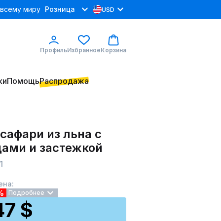
 всему миру
Розница
USD
Профиль
Избранное
Корзина
ки
Помощь
Распродажа
сафари из льна с
цами и застежкой
1
ена:
%
Подробнее
47 $