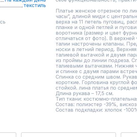
текстиль
Платье женское отрезное по лин
часы”, длиной миди с центральн
сь
верха на 11 петель пуговиц, ра
планке и одной петлей и пугови
воротника (размер и цвет фурн
отличаться от фото). В верхней 
талии настрочены клапаны. Пре
носки в летний период. Верхняя 
талиевой вытачкой и двумя пар
из проймы до линии подреза. Сп
талиевыми вытачками. Нижняя ча
и спинке с двумя парами встреч
Спинка со средним швом. Рукав
короткие. Горловина круглой ф
стойкой. лина платья по среднем
Длина рукава – 17,5 см.

Тип ткани: костюмно-плательная
Состав: полиэстер -39%, вискоза
Состав подкладки: хлопок -100