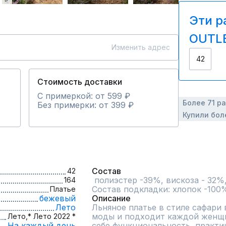
Эти р
OUTLE
Изменить адрес
42
Стоимость доставки
С примеркой: от 599 ₽
Более 71 р
Без примерки: от 399 ₽
Купили бол
Состав
42
 полиэстер -39%, вискоза - 32%, лен 29%.

164
Состав подкладки: хлопок -100
Платье
бежевый
Описание
Лето
Льняное платье в стиле сафари 
моды и подходит каждой женщин
Лето,
* Лето 2022 *
На каждый день
себе функциональность, практич