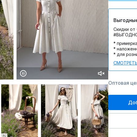
Выгодные
Скидки от 
#ВЫГОДН
* примерк
* наложен
* для розн
СМОТРЕТЬ
Оптовая цен
Доб