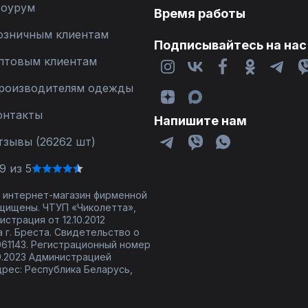
оурум
Время работы
озничным клиентам
Подписывайтесь на нас
птовым клиентам
роизводителям одежды
онтакты
Напишите нам
тзывы (26262 шт)
9 из 5
 - интернет-магазин фирменной
щищены. ЧТУП «Чиколетта»,
страция от 12.10.2012
 г. Бреста. Свидетельство о
61143. Регистрационный номер
9.2023 Администрацией
дрес: Республика Беларусь,