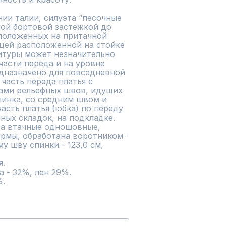
ии талии, силуэта “песочные 
ой бортовой застежкой до 
сположенных на притачной 
цей расположенной на стойке 
итуры может незначительно 
части переда и на уровне 
дназначено для повседневной 
часть переда платья с 
ами рельефных швов, идущих 
инка, со средним швом и 
сть платья (юбка) по переду 
ных складок, на подкладке. 
а втачные одношовные, 
ормы, обработана воротником-
у шву спинки - 123,0 см, 
.

 - 32%, лен 29%.

%.