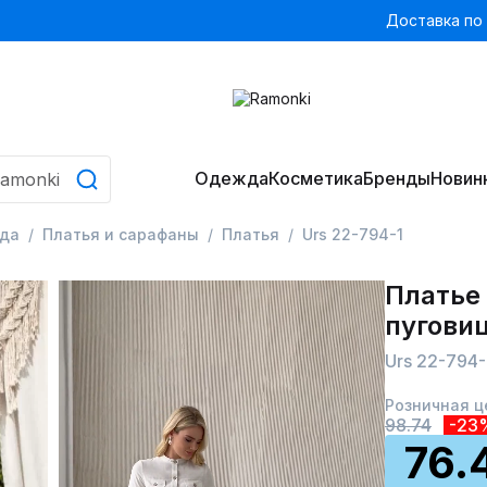
Доставка по
Одежда
Косметика
Бренды
Новин
да
Платья и сарафаны
Платья
Urs 22-794-1
Платье 
пугови
Urs 22-794-
Розничная ц
98.74
-23
76.