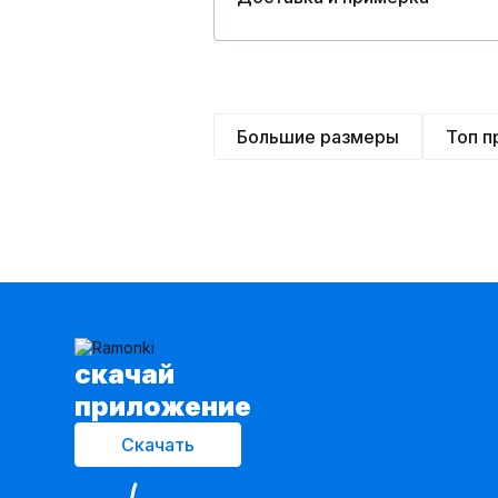
Большие размеры
Топ 
cкачай
приложение
Скачать