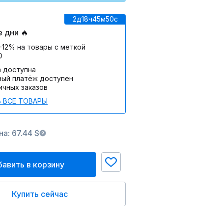
2д
18ч
45м
50c
 дни 🔥
-12% на товары с меткой
О
а доступна
ный платёж доступен
ичных заказов
 ВСЕ ТОВАРЫ
а: 67.44 $
авить в корзину
Купить сейчас