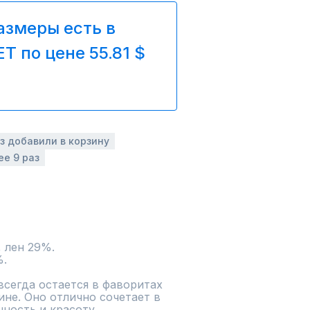
азмеры есть в
T по цене 55.81 $
аз добавили в корзину
ее 9 раз
%.
всегда остается в фаворитах 
е. Оно отлично сочетает в 
ность и красоту.
