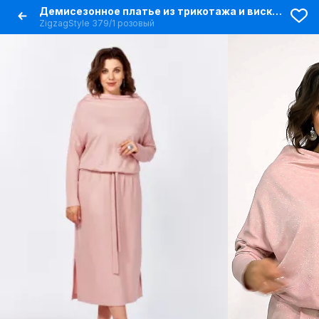
Демисезонное платье из трикотажа и вискозы с карманами
ZigzagStyle 379/1 розовый