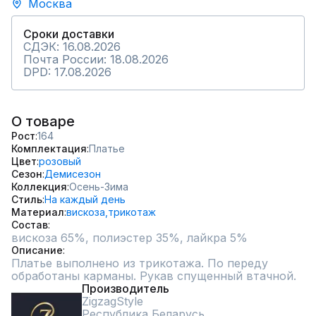
Москва
Сроки доставки
СДЭК: 16.08.2026
Почта России: 18.08.2026
DPD: 17.08.2026
О товаре
Рост
164
Комплектация
Платье
Цвет
розовый
Сезон
Демисезон
Коллекция
Осень-Зима
Стиль
На каждый день
Материал
вискоза,
трикотаж
Состав
вискоза 65%, полиэстер 35%, лайкра 5%
Описание
Платье выполнено из трикотажа. По переду 
обработаны карманы. Рукав спущенный втачной.
Производитель
ZigzagStyle
Республика Беларусь