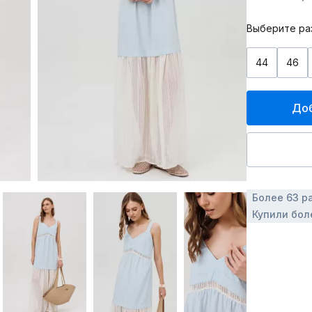
Выберите ра
44
46
Доб
Более 63 р
Купили бол