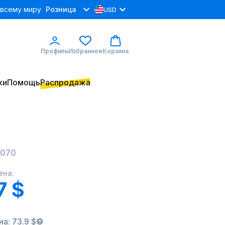
 всему миру
Розница
USD
Профиль
Избранное
Корзина
ки
Помощь
Распродажа
1070
ена:
7 $
а: 73.9 $