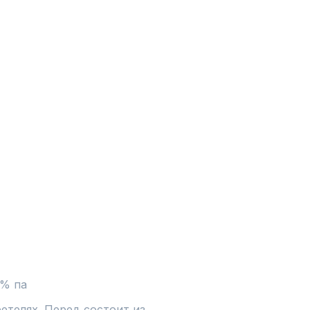
0% па
етелях. Перед состоит из 