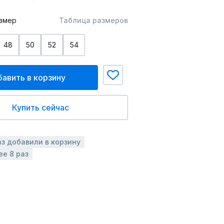
змер
Таблица размеров
48
50
52
54
авить в корзину
Купить сейчас
аз добавили в корзину
ее 8 раз