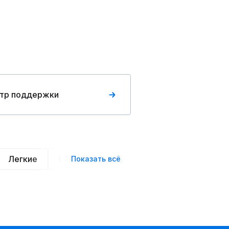
тр поддержки
Легкие
Нарядные
Деловой стиль
Вече
Показать всё