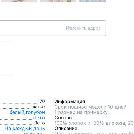
Изменить адрес
Информация
170
Срок пошива модели 10 дней
Платье
белый,
голубой
1 размер на примерку
Лето
Состав
100% хлопок и  80% вискоза, 2
Лето
На каждый день
Описание
текстиль
Платье силуэта- трапеция, на бр