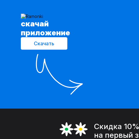
cкачай
приложение
Скачать
Скидка 10
на первый 