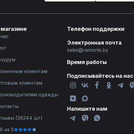
 магазине
Телефон поддержки
 нас
Электронная почта
лог
sales@ramonki.by
оурум
Время работы
озничным клиентам
Подписывайтесь на нас
птовым клиентам
роизводителям одежды
онтакты
Напишите нам
тзывы (26244 шт)
9 из 5