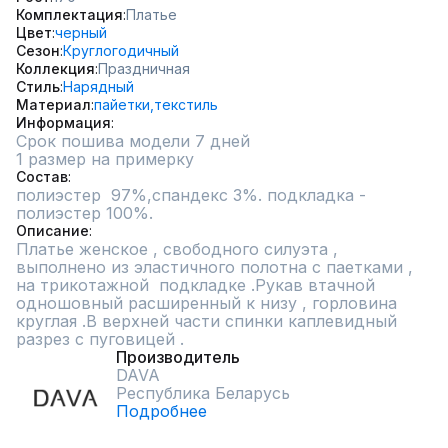
Комплектация
Платье
Цвет
черный
Сезон
Круглогодичный
Коллекция
Праздничная
Стиль
Нарядный
Материал
пайетки,
текстиль
Информация
Срок пошива модели 7 дней
1 размер на примерку
Состав
полиэстер  97%,спандекс 3%. подкладка - 
полиэстер 100%.
Описание
Платье женское , свободного силуэта , 
выполнено из эластичного полотна с паетками , 
на трикотажной  подкладке .Рукав втачной 
одношовный расширенный к низу , горловина 
круглая .В верхней части спинки каплевидный 
разрез с пуговицей .
Производитель
DAVA
Республика Беларусь
Подробнее