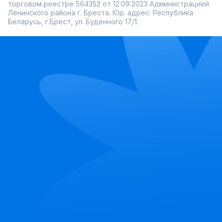
торговом реестре 564352 от 12.09.2023 Администрацией
Ленинского района г. Бреста. Юр. адрес: Республика
Беларусь, г.Брест, ул. Буденного 17/1.