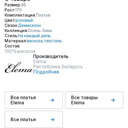
Размер
48
Рост
170
Комплектация
Платье
Цвет
розовый
Сезон
Демисезон
Коллекция
Осень-Зима
Стиль
На каждый день
Материал
вискоза,
текстиль
Состав
100%вискоза
Производитель
Elema
Республика Беларусь
Подробнее
Все платья
Все товары
Elema
Elema
Все платья