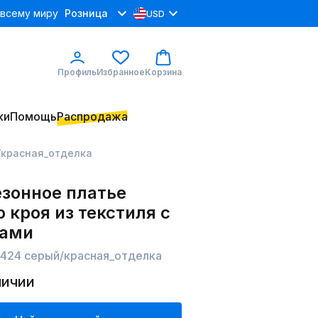
 всему миру
Розница
USD
Профиль
Избранное
Корзина
ки
Помощь
Распродажа
й/красная_отделка
зонное платье
 кроя из текстиля с
ами
e 424 серый/красная_отделка
личии