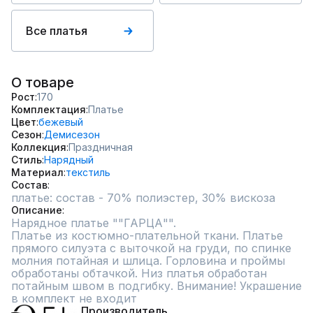
Все платья
О товаре
Рост
170
Комплектация
Платье
Цвет
бежевый
Сезон
Демисезон
Коллекция
Праздничная
Стиль
Нарядный
Материал
текстиль
Состав
платье: состав - 70% полиэстер, 30% вискоза
Описание
Нарядное платье ""ГАРЦА"".

Платье из костюмно-плательной ткани. Платье 
прямого силуэта с выточкой на груди, по спинке 
молния потайная и шлица. Горловина и проймы 
обработаны обтачкой. Низ платья обработан 
потайным швом в подгибку. Внимание! Украшение 
в комплект не входит
Производитель