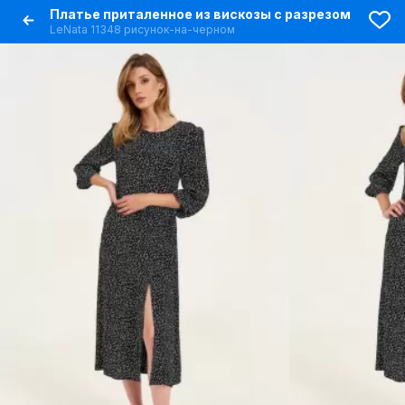
Платье приталенное из вискозы с разрезом
LeNata 11348 рисунок-на-черном