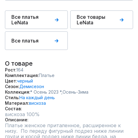
Все платья
Все товары
LeNata
LeNata
Все платья
О товаре
Рост
164
Комплектация
Платье
Цвет
черный
Сезон
Демисезон
Коллекция
* Осень 2023 *,
Осень-Зима
Стиль
На каждый день
Материал
вискоза
Состав
вискоза 100%
Описание
Платье женское приталенное, расширенное к 
низу.  По переду фигурный подрез ниже линии 
груди и косой подрез ниже линии бедра, на 