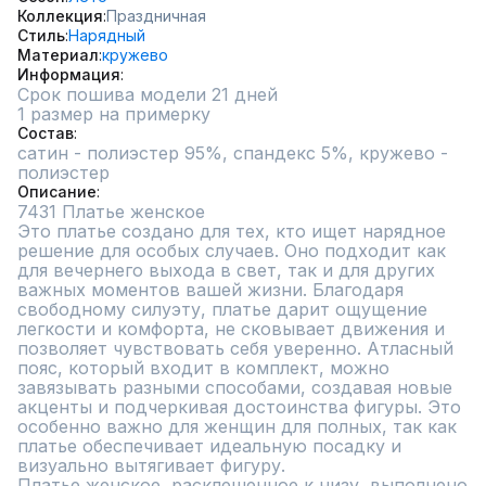
Коллекция
Праздничная
Стиль
Нарядный
Материал
кружево
Информация
Срок пошива модели 21 дней
1 размер на примерку
Состав
сатин - полиэстер 95%, спандекс 5%, кружево - 
полиэстер
Описание
7431 Платье женское 

Это платье создано для тех, кто ищет нарядное 
решение для особых случаев. Оно подходит как 
для вечернего выхода в свет, так и для других 
важных моментов вашей жизни. Благодаря 
свободному силуэту, платье дарит ощущение 
легкости и комфорта, не сковывает движения и 
позволяет чувствовать себя уверенно. Атласный 
пояс, который входит в комплект, можно 
завязывать разными способами, создавая новые 
акценты и подчеркивая достоинства фигуры. Это 
особенно важно для женщин для полных, так как 
платье обеспечивает идеальную посадку и 
визуально вытягивает фигуру.

Платье женское, расклешенное к низу, выполнено 