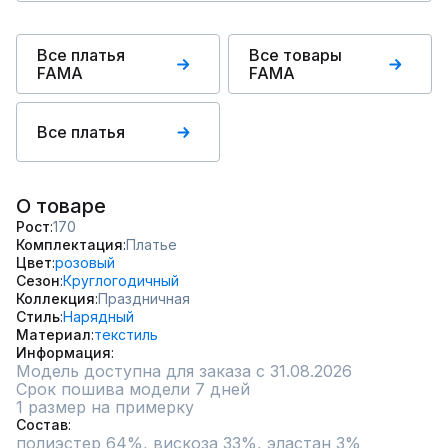
Все платья
Все товары
FAMA
FAMA
Все платья
О товаре
Рост
170
Комплектация
Платье
Цвет
розовый
Сезон
Круглогодичный
Коллекция
Праздничная
Стиль
Нарядный
Материал
текстиль
Информация
Модель доступна для заказа с 31.08.2026
Срок пошива модели 7 дней
1 размер на примерку
Состав
полиэстер 64%, вискоза 33%, эластан 3%