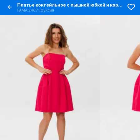
Платье коктейльное с пышной юбкой и корсетом
FAMA 24071 фуксия